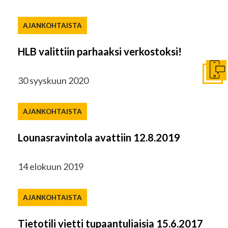
AJANKOHTAISTA
HLB valittiin parhaaksi verkostoksi!
Ota y
30 syyskuun 2020
AJANKOHTAISTA
Lounasravintola avattiin 12.8.2019
14 elokuun 2019
AJANKOHTAISTA
Tietotili vietti tupaantuliaisia 15.6.2017