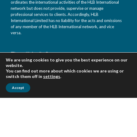
ordinates the international activities of the HLB International
network but does not provide, supervise or manage
professional services to clients. Accordingly, HLB
International Limited has no liability for the acts and omissions
of any member of the HLB International network, and vice
versa.
Tietotili Audit Oy
We are using cookies to give you the best experience on our
Vanha Kaarelantie 33 A
website.
01610 Vantaa
You can find out more about which cookies we are using or
Suomi
switch them off in
settings
.
Accept
Urpo Salo puh. 0400 452 218
Veikko Virkki puh. 0400 452 322
asiakaspalvelu(at)tietotili.fi