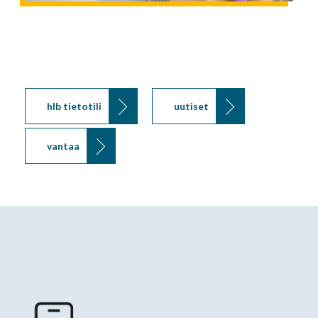
hlb tietotili
uutiset
vantaa