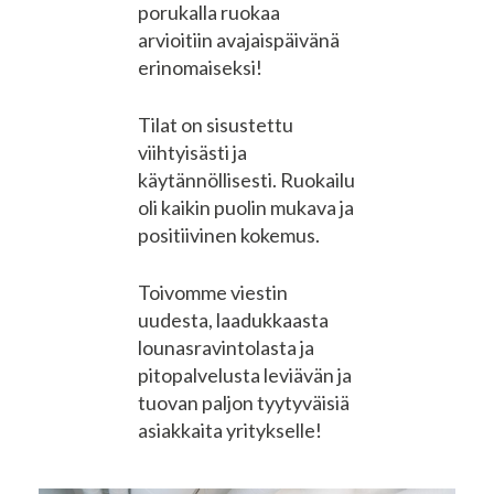
porukalla ruokaa
arvioitiin avajaispäivänä
erinomaiseksi!
Tilat on sisustettu
viihtyisästi ja
käytännöllisesti. Ruokailu
oli kaikin puolin mukava ja
positiivinen kokemus.
Toivomme viestin
uudesta, laadukkaasta
lounasravintolasta ja
pitopalvelusta leviävän ja
tuovan paljon tyytyväisiä
asiakkaita yritykselle!