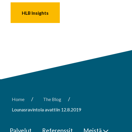
HLB Insights
/
/
Home
The Blog
Lounasravintola avattiin 12.8.2019
Palvelut
Referenssit
Meistä