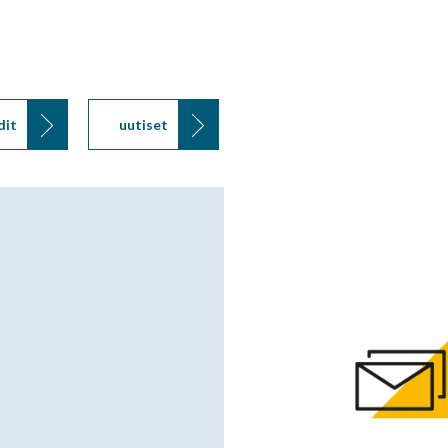
dit
uutiset