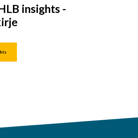
HLB insights -
irje
hts