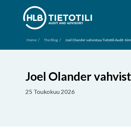
/
/
Home
The Blog
Joel Olander vahvistaa Tietotili Audit -tii
Joel Olander vahvista
25 Toukokuu 2026