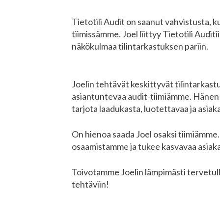
Tietotili Audit on saanut vahvistusta, 
tiimissämme. Joel liittyy Tietotili Aud
näkökulmaa tilintarkastuksen pariin.
Joelin tehtävät keskittyvät tilintarka
asiantuntevaa audit-tiimiämme. Hänen o
tarjota laadukasta, luotettavaa ja asiak
On hienoa saada Joel osaksi tiimiämme
osaamistamme ja tukee kasvavaa asia
Toivotamme Joelin lämpimästi tervetulle
tehtäviin!