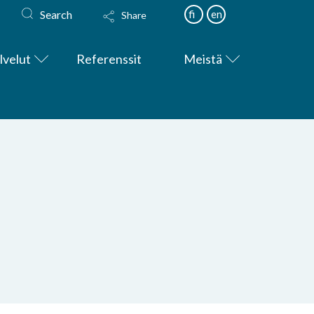
Search
fi
en
Share
lvelut
Referenssit
Meistä