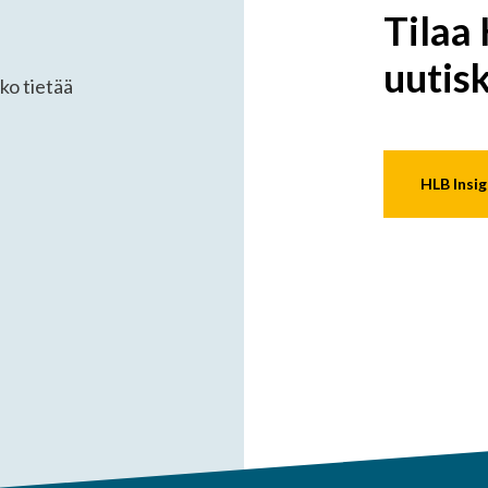
Tilaa 
uutisk
ko tietää
HLB Insig