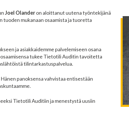
kun
Joel Olander
on aloittanut uutena työntekijänä
itiin tuoden mukanaan osaamista ja tuoretta
stukseen ja asiakkaidemme palvelemiseen osana
saamisensa tukee Tietotili Auditin tavoitetta
aslähtöistä tilintarkastuspalvelua.
. Hänen panoksensa vahvistaa entisestään
kaskuntaamme.
eksi Tietotili Auditiin ja menestystä uusiin