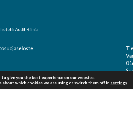
ietotili Audit -tiimiä
Tie
tosuojaseloste
Va
01
Su
 to give you the best experience on our website.
e about which cookies we are using or switch them off in
settings
.
Ur
ork of independent professional accounting firms and business advisers,
Ve
 has no liability for the acts and omissions of any other member. HLB
asi
h co-ordinates the international activities of the HLB International
es to clients. Accordingly, HLB International Limited has no liability for
ork, and vice versa.