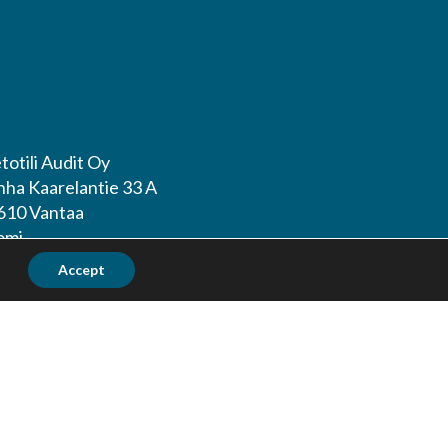
totili Audit Oy
nha Kaarelantie 33 A
610 Vantaa
omi
Accept
po Salo puh. 0400 452 218
ikko Virkki puh. 0400 452 322
akaspalvelu(at)tietotili.fi