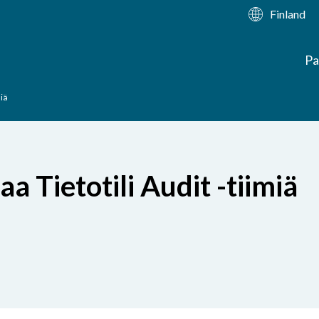
Finland
Pa
miä
a Tietotili Audit -tiimiä