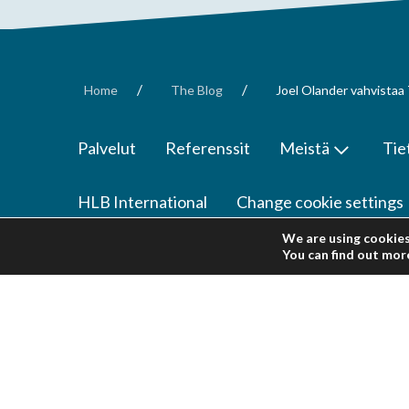
/
/
Home
The Blog
Joel Olander vahvistaa T
Palvelut
Referenssit
Meistä
Tie
HLB International
Change cookie settings
We are using cookies
© Tietotili Audit Oy. All rights reserved
You can find out mor
Tietotili Audit Oy is a part of HLB International, a world-wide netw
each of which is a separate and independent legal entity and as such
International Limited is an English company limited by guarantee whic
network but does not provide, supervise or manage professional servic
the acts and omissions of any member of the HLB International netw