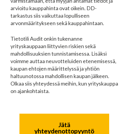
varmistamaan, että myyjän antamat tiedot ja
arvioitu kauppahinta ovat oikein. DD-
tarkastus siis vaikuttaa lopulliseen
arvonmääritykseen sekä kauppahintaan.
Tietotili Audit onkin tukenanne
yrityskauppaan liittyvien riskien sekä
mahdollisuuksien tunnistamisessa. Lisäksi
voimme auttaa neuvotteluiden etenemisessä,
kaupan ehtojen määrittelyssä ja yhtiön
haltuunotossa mahdollisen kaupan jälkeen.
Olkaa siis yhteydessä meihin, kun yrityskauppa
on ajankohtaista.
Jätä
yhteydenottopyyntö