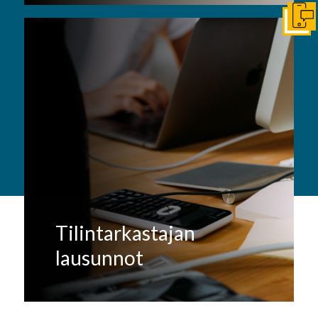
Ota y
Tilintarkastajan
lausunnot