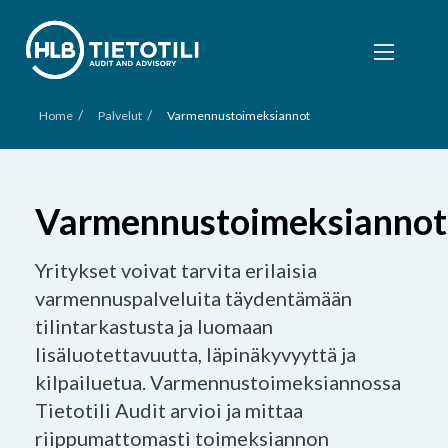
/
/
Home
Palvelut
Varmennustoimeksiannot
Varmennustoimeksiannot
Yritykset voivat tarvita erilaisia
varmennuspalveluita täydentämään
tilintarkastusta ja luomaan
lisäluotettavuutta, läpinäkyvyyttä ja
kilpailuetua. Varmennustoimeksiannossa
Tietotili Audit arvioi ja mittaa
riippumattomasti toimeksiannon