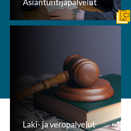
Asiantuntijapalvelut
Ota y
Laki- ja veropalvelut