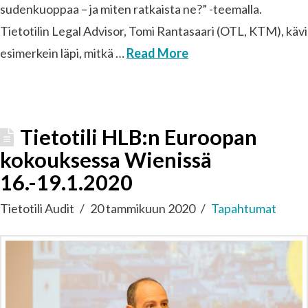
sudenkuoppaa – ja miten ratkaista ne?” -teemalla.
Tietotilin Legal Advisor, Tomi Rantasaari (OTL, KTM), kävi
esimerkein läpi, mitkä …
Read More
Tietotili HLB:n Euroopan
kokouksessa Wienissä
16.-19.1.2020
Tietotili Audit
20 tammikuun 2020
Tapahtumat