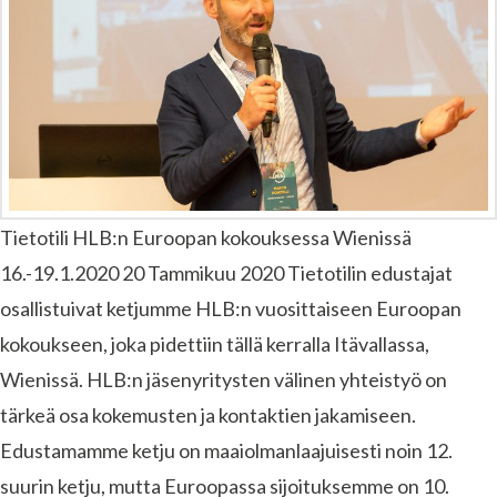
Tietotili HLB:n Euroopan kokouksessa Wienissä
16.-19.1.2020 20 Tammikuu 2020 Tietotilin edustajat
osallistuivat ketjumme HLB:n vuosittaiseen Euroopan
kokoukseen, joka pidettiin tällä kerralla Itävallassa,
Wienissä. HLB:n jäsenyritysten välinen yhteistyö on
tärkeä osa kokemusten ja kontaktien jakamiseen.
Edustamamme ketju on maaiolmanlaajuisesti noin 12.
suurin ketju, mutta Euroopassa sijoituksemme on 10.