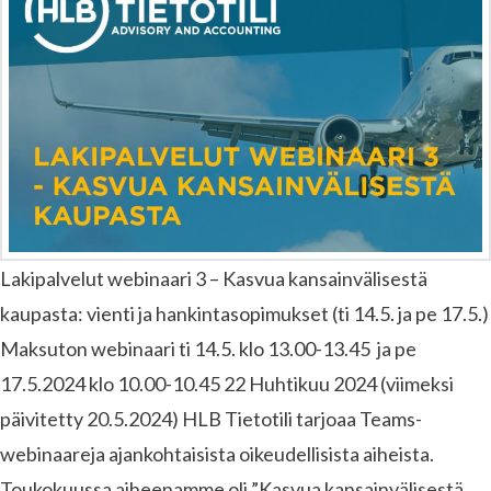
Lakipalvelut webinaari 3 – Kasvua kansainvälisestä
kaupasta: vienti ja hankintasopimukset (ti 14.5. ja pe 17.5.)
Maksuton webinaari ti 14.5. klo 13.00-13.45 ja pe
17.5.2024 klo 10.00-10.45 22 Huhtikuu 2024 (viimeksi
päivitetty 20.5.2024) HLB Tietotili tarjoaa Teams-
webinaareja ajankohtaisista oikeudellisista aiheista.
Toukokuussa aiheenamme oli ”Kasvua kansainvälisestä