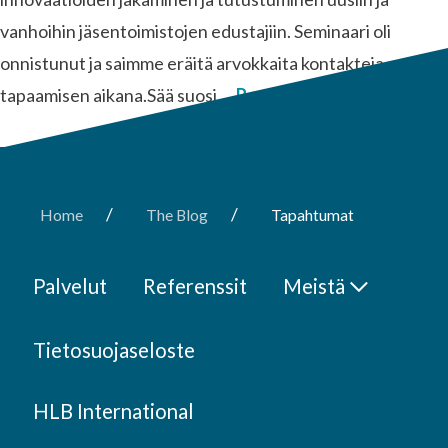
vanhoihin jäsentoimistojen edustajiin. Seminaari oli
onnistunut ja saimme eräitä arvokkaita kontakteja
tapaamisen aikana.Sää suosi …
Read More
/
/
Home
The Blog
Tapahtumat
Palvelut
Referenssit
Meistä
Tietosuojaseloste
HLB International