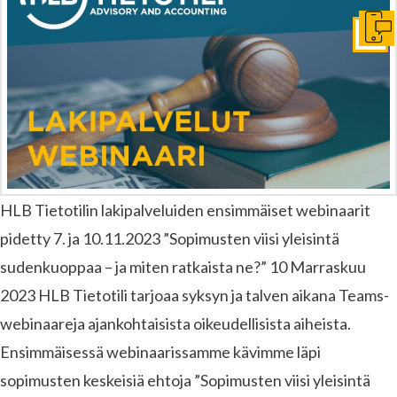
Ota y
HLB Tietotilin lakipalveluiden ensimmäiset webinaarit
pidetty 7. ja 10.11.2023 ”Sopimusten viisi yleisintä
sudenkuoppaa – ja miten ratkaista ne?” 10 Marraskuu
2023 HLB Tietotili tarjoaa syksyn ja talven aikana Teams-
webinaareja ajankohtaisista oikeudellisista aiheista.
Ensimmäisessä webinaarissamme kävimme läpi
sopimusten keskeisiä ehtoja ”Sopimusten viisi yleisintä