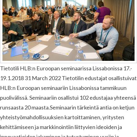
Tietotili HLB:n Euroopan seminaarissa Lissabonissa 17.-
19.1.2018 31 March 2022 Tietotilin edustajat osallistuivat
HLB:n Euroopan seminaariin Lissabonissa tammikuun
puolivälissä. Seminaariin osallistui 102 edustajaa yhteensä
runsaasta 20 maasta.Seminaarin tärkeintä antia on ketjun
yhteistyömahdollisuuksien kartoittaminen, yritysten
kehittämiseen ja markkinointiin liittyvien ideoiden ja
innovaatioiden jakaminen ja tutustuminen uusiin ja