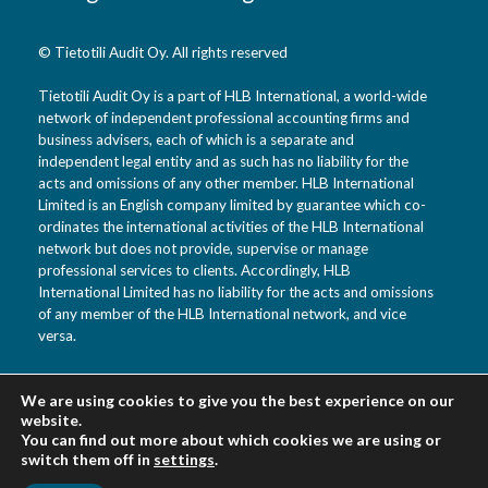
© Tietotili Audit Oy. All rights reserved
Tietotili Audit Oy is a part of HLB International, a world-wide
network of independent professional accounting firms and
business advisers, each of which is a separate and
independent legal entity and as such has no liability for the
acts and omissions of any other member. HLB International
Limited is an English company limited by guarantee which co-
ordinates the international activities of the HLB International
network but does not provide, supervise or manage
professional services to clients. Accordingly, HLB
International Limited has no liability for the acts and omissions
of any member of the HLB International network, and vice
versa.
We are using cookies to give you the best experience on our
Tietotili Audit Oy
website.
Vanha Kaarelantie 33 A
You can find out more about which cookies we are using or
switch them off in
settings
.
01610 Vantaa