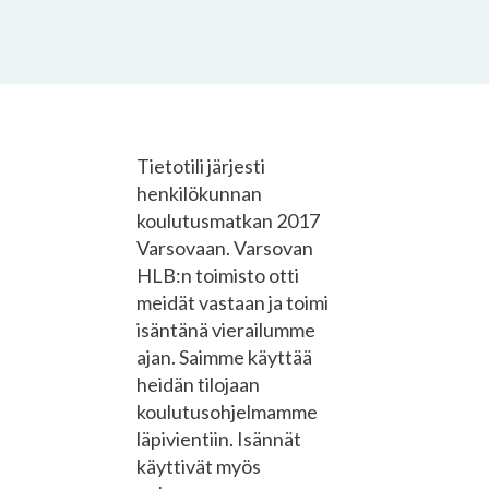
Tietotili järjesti
henkilökunnan
koulutusmatkan 2017
Varsovaan. Varsovan
HLB:n toimisto otti
meidät vastaan ja toimi
isäntänä vierailumme
ajan. Saimme käyttää
heidän tilojaan
koulutusohjelmamme
läpivientiin. Isännät
käyttivät myös