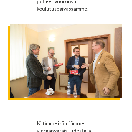
puheenvuoronsa
koulutuspäivässämme.
Kiitimme isäntiämme
vieraanvaraisuudesta ja