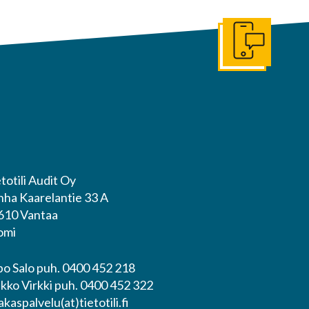
Ota yhteyttä
totili Audit Oy
nha Kaarelantie 33 A
610 Vantaa
omi
po Salo puh. 0400 452 218
ikko Virkki puh. 0400 452 322
akaspalvelu(at)tietotili.fi