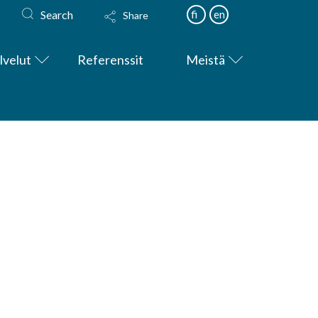
Search
fi
en
Share
lvelut
Referenssit
Meistä