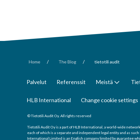
/
/
Home
The Blog
tietotili audit
Palvelut
Referenssit
Meistä
Tie
HLB International
Change cookie settings
© Tietotili Audit Oy. All rights reserved
Tietotili Audit Oy is a part of HLB International, a world-wide netw
each of which is a separate and independent legal entity and as such
International Limited is an English company limited by guarantee whic