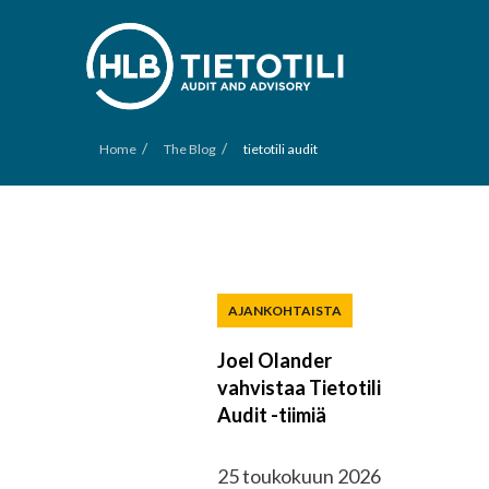
/
/
Home
The Blog
tietotili audit
AJANKOHTAISTA
Joel Olander
vahvistaa Tietotili
Audit -tiimiä
25 toukokuun 2026