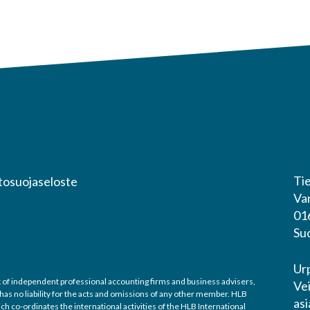
Tie
tosuojaseloste
Va
01
Su
Ur
ork of independent professional accounting firms and business advisers,
Ve
 has no liability for the acts and omissions of any other member. HLB
asi
h co-ordinates the international activities of the HLB International